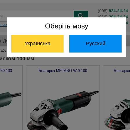
(098)
924-24-24
(066)
204-24-24
(063)
824-24-24
Оберіть мову
E 2650
KS 55 FS
BS 14,4
Обратный звонок
Доставка и оплата
Гарантия и сервис
Українська
Русский
табо с диском 100 мм
иском 100 мм
50-100
Болгарка
METABO
W 9-100
Болгарк