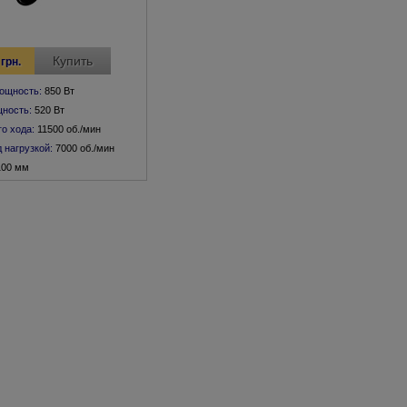
Купить
грн.
ощность:
850 Вт
ность:
520 Вт
го хода:
11500 об./мин
 нагрузкой:
7000 об./мин
100 мм
я:
M 10