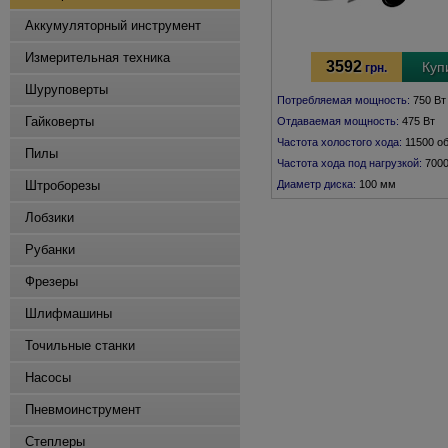
Аккумуляторный инструмент
Измерительная техника
3592
Куп
грн.
Шуруповерты
Потребляемая мощность:
750 Вт
Гайковерты
Отдаваемая мощность:
475 Вт
Частота холостого хода:
11500 о
Пилы
Частота хода под нагрузкой:
7000
Штроборезы
Диаметр диска:
100 мм
Резьба шпинделя:
М 10
Лобзики
Рубанки
Фрезеры
Шлифмашины
Точильные станки
Насосы
Пневмоинструмент
Степлеры