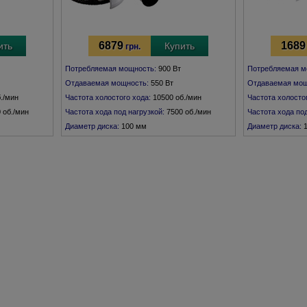
6879
1689
ить
Купить
грн.
Потребляемая мощность:
900 Вт
Потребляемая м
Отдаваемая мощность:
550 Вт
Отдаваемая мощ
б./мин
Частота холостого хода:
10500 об./мин
Частота холосто
 об./мин
Частота хода под нагрузкой:
7500 об./мин
Частота хода под
Диаметр диска:
100 мм
Диаметр диска:
Резьба шпинделя:
М 10
Резьба шпиндел