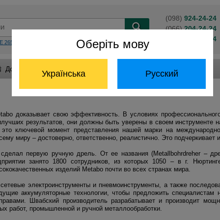
(098)
924-24-24
(066)
204-24-24
(063)
824-24-24
Оберіть мову
E 2650
KS 55 FS
BS 14,4
Обратный звонок
Доставка и оплата
Гарантия и сервис
Українська
Русский
tabo доказывает свою эффективность. В условиях профессионального
лучших результатов, они должны быть уверены в своем инструменте на
 это ключевой момент представления нашей марки на международно
ему миру – достоверно, ответственно, реалистично. Это подчеркивает 
сделал первую ручную дрель. От ее названия (Metallbohrdreher – др
приятии занято 1800 сотрудников, из которых 1050 – в г. Нюртинг
ококачественных изделий Metabo почти во всех странах мира.
сетевые электроинструменты и пневмоинструменты, а также последов
едущие аккумуляторные технологии, чтобы предложить специалистам
правами. Швабский производитель разрабатывает и производит мощ
ных работ, промышленной и ручной металлообработки.