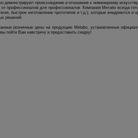
bo демонстрируют происхождение и отношение к инженерному искусству
 от профессионалов для профессионалов. Компания Метабо всегда гото
гия, быстрое изготовление прототипов и т.д.), которые внедряются в 
ых решений.
ванные розничные цены на продукцию Metabo, установленные официа
овы пойти Вам навстречу и предоставить скидку!