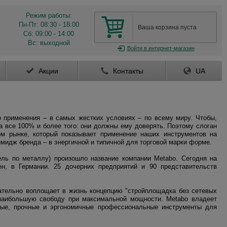
Режим работы:
Пн-Пт: 08:30 - 18:00
Ваша корзина пуста
Сб: 09:00 - 14:00
Вс: выходной
Войти
в интернет-магазин
Акции
Контакты
UA
 применения – в самых жестких условиях – по всему миру. Чтобы,
 все 100% и более того: они должны ему доверять. Поэтому слоган
м рынке, который показывает применение наших инструментов на
имидж бренда – в энергичной и типичной для торговой марки форме.
ель по металлу) произошло название компании Metabo. Сегодня на
ен, в Германии. 25 дочерних предприятий и 90 представительств
ательно воплощает в жизнь концепцию "стройплощадка без сетевых
 наибольшую свободу при максимальной мощности. Metabo владеет
ные, прочные и эргономичные профессиональные инструменты для