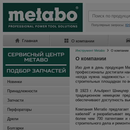
Популярные запросы:
KH
Главная
О компании
Инструмент Metabo
О компании
О компании
Изо дня в день продукция Me
профессионалы достигали наи
«когда нужна надежность» –
строительных площадках по вс
Новинки
В 1923 г. Альбрехт Шницлер 
Принадлежности
традиционном немецком пред
обеспечивают доступность выс
Запчасти
Компания Метабо предлагает 
Перфораторы
кабелей" и разрабатывает в
более чем 700 патентами и 
Дрели
строительного дела и ремонт
Болгарки