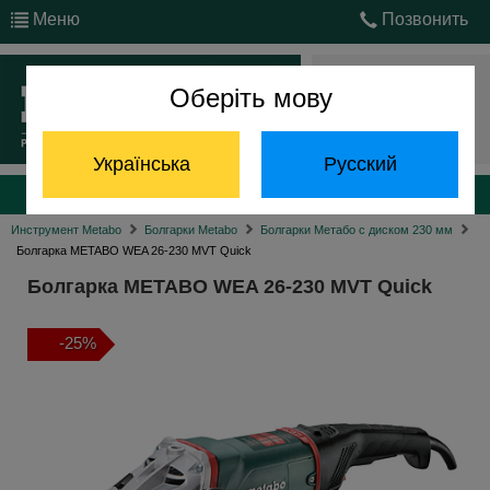
Меню
Позвонить
Оберіть мову
Войти
Українська
Русский
Каталог продукции
Инструмент Metabo
Болгарки Metabo
Болгарки Метабо с диском 230 мм
Болгарка METABO WEA 26-230 MVT Quick
Болгарка METABO WEA 26-230 MVT Quick
-25%