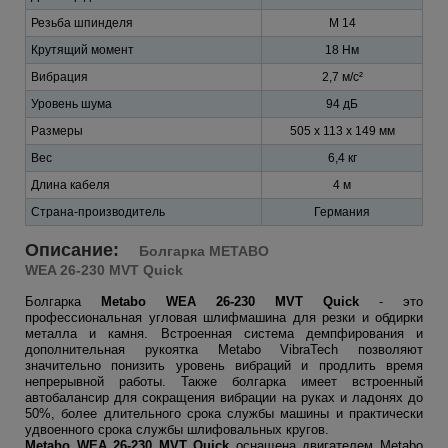
Резьба шпинделя
М 14
Крутящий момент
18 Нм
Вибрация
2,7 м/с²
Уровень шума
94 дБ
Размеры
505 х 113 х 149 мм
Вес
6,4 кг
Длина кабеля
4 м
Страна-производитель
Германия
Описание:
Болгарка METABO
WEA 26-230 MVT Quick
Болгарка
Metabo WEA 26-230 MVT Quick
- это
профессиональная угловая шлифмашина для резки и обдирки
металла и камня. Встроенная система демпфирования и
дополнительная рукоятка Metabo VibraTech позволяют
значительно понизить уровень вибраций и продлить время
непрерывной работы. Также болгарка имеет встроенный
автобалансир для сокращения вибрации на руках и ладонях до
50%, более длительного срока службы машины и практически
удвоенного срока службы шлифовальных кругов.
Metabo WEA 26-230 MVT Quick
оснащена двигателем Metabo