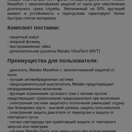
Marathon с запатентованной защитой от пыли для обеспечения
длительного срока службы. Увеличенный на 50% крутящий
момент и устойчивость к перегрузкам гарантируют более
быстрое снятие материала.
Комплект поставки:
- защитный кожух
- опорный фланец
- быстрозажимная гайка
- дополнительная рукоятка Metabo VibraTech (MVT)
Преимущества для пользователя:
- двигатель Metabo Marathon с запатентованной защитой от
пыли
- лучшая антивибрационная система
- предохранительный выключатель Metabo предотвращает
непреднамеренное включение
- функция ограничения пускового тока с мягким пуском
предотвращает срабатывание предохранителя при включении
- электронная система защитного отключения уменьшает отдачу
при блокировке круга - высокий уровень защиты пользователя
- электронная защита двигателя от перегрузки и защита от
повторного пуска
- сигнал светодиода при сработавшей защите от повторного
запуска или перегрева
- система Metabo Quick для смены круга без использования