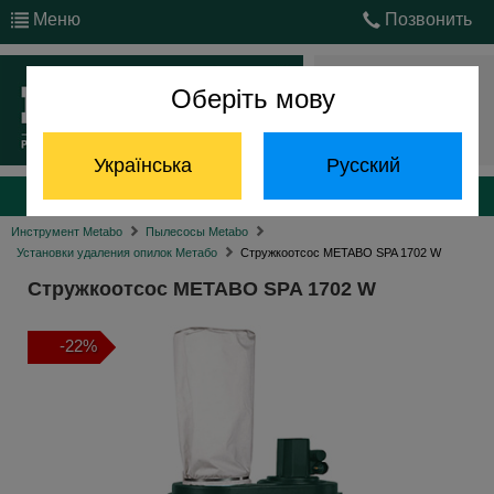
Меню
Позвонить
Оберіть мову
Войти
Українська
Русский
Каталог продукции
Инструмент Metabo
Пылесосы Metabo
Установки удаления опилок Метабо
Стружкоотсос METABO SPA 1702 W
Стружкоотсос METABO SPA 1702 W
-22%