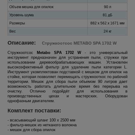
Объем мешка для опилок
90 л
Уровень шума
81 дБ
Размеры
882 x 562 x 1671 мм
Вес
24 кг
Описание:
Стружкоотсос METABO
SPA 1702 W
Стружкоотсос
Metabo SPA 1702 W
- это универсальный
инструмент предназначен для устранения пыли, стружки при
использовании деревообрабатывающих машин. Установлен
высокоэфективный фильтр для удаление пыли категории L.
Инструмент укомплектован подставкой с мешком для опилок на
стойке, которая позволяет перемещать стружкооткос по рабочей
территории. Мешок для сбора пыли объемом 90 литров дает
возможность работать длительное время без перерыва на
очистку. Отлично подойдёт для использования в
производственных цехах и мастерских. Оборудован
однофазным двигателем.
Комплект поставки:
- всасывающий шланг 100 x 2500 мм
- фильтр-мешок из нетканого волокна
- мешок для сбора опилок