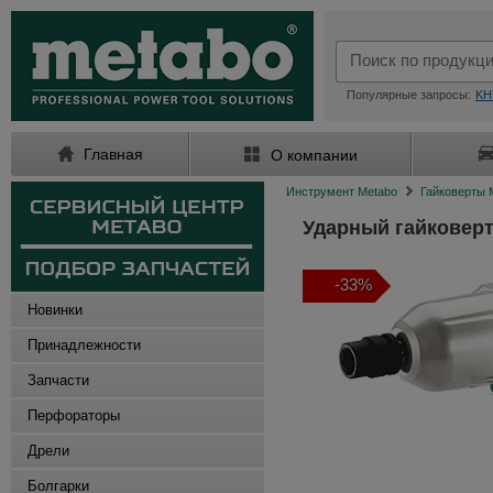
Популярные запросы:
KH
Главная
О компании
Инструмент Metabo
Гайковерты 
Ударный гайковер
-33%
Новинки
Принадлежности
Запчасти
Перфораторы
Дрели
Болгарки