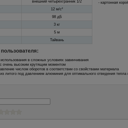
внешний четырехгранник 1/2
- картонная коро
12 м/с²
98 дБ
3 кг
5 м
Тайвань
 пользователя:
 использования в сложных условиях завинчивания
и с очень высоким крутящим моментом
управление числом оборотов в соответствии со свойствами материала
а из литого под давлением алюминия для оптимального отведения тепла 