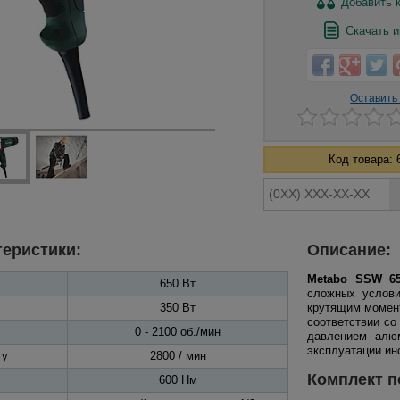
Добавить
к
Скачать и
Оставить
Код товара: 
теристики:
Описание:
Metabo SSW 6
650 Вт
сложных услови
350 Вт
крутящим момент
соответствии со
0 - 2100 об./мин
давлением алюм
эксплуатации ин
ту
2800 / мин
Комплект п
600 Нм