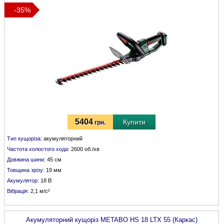
-35%
5404
Купити
грн.
Тип кущоріза:
акумуляторний
Частота холостого хода:
2600 об./хв
Довжина шини:
45 см
Товщина зрізу:
19 мм
Акумулятор:
18 В
Вібрація:
2,1 м/с²
Акумуляторний кущоріз
METABO
HS 18 LTX 55 (Каркас)