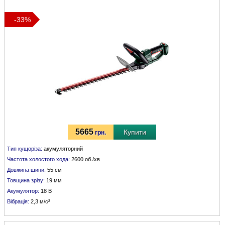
-33%
5665
Купити
грн.
Тип кущоріза:
акумуляторний
Частота холостого хода:
2600 об./хв
Довжина шини:
55 см
Товщина зрізу:
19 мм
Акумулятор:
18 В
Вібрація:
2,3 м/с²