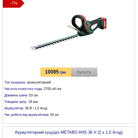
-7%
10085
Купити
грн.
Тип кущоріза:
акумуляторний
Частота холостого хода:
2700 об./хв
Довжина шини:
53 см
Товщина зрізу:
18 мм
Акумулятор:
36 В / 1,5 Агод
Час роботи від акумулятора:
50 хв
Акумуляторний кущоріз
METABO
AHS 36 V (2 x 1,5 Агод)