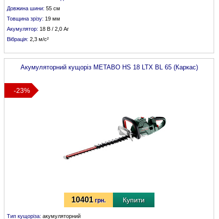
Довжина шини:
55 см
Товщина зрізу:
19 мм
Акумулятор:
18 В / 2,0 Аг
Вібрація:
2,3 м/с²
Акумуляторний кущоріз
METABO
HS 18 LTX BL 65 (Каркас)
-23%
10401
Купити
грн.
Тип кущоріза:
акумуляторний