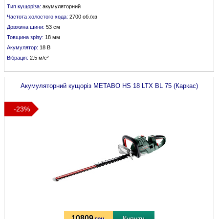
Тип кущоріза:
акумуляторний
Частота холостого хода:
2700 об./хв
Довжина шини:
53 см
Товщина зрізу:
18 мм
Акумулятор:
18 В
Вібрація:
2.5 м/с²
Акумуляторний кущоріз
METABO
HS 18 LTX BL 75 (Каркас)
-23%
10809
Купити