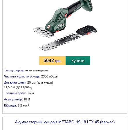
5042
Купити
грн.
Тип кущоріза:
акумуляторний
Частота холостого хода:
2300 об./хв
Довжина шини:
20 см (для кущів)
11,5 см (для трави)
Товщина зрізу:
8 мм
Акумулятор:
18 В
Вібрація:
1,2 м/с²
Акумуляторний кущоріз
METABO
HS 18 LTX 45 (Каркас)