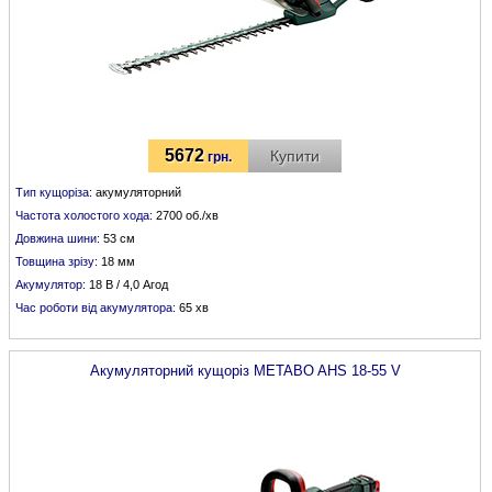
5672
Купити
грн.
Тип кущоріза:
акумуляторний
Частота холостого хода:
2700 об./хв
Довжина шини:
53 см
Товщина зрізу:
18 мм
Акумулятор:
18 В / 4,0 Агод
Час роботи від акумулятора:
65 хв
Акумуляторний кущоріз
METABO
AHS 18-55 V