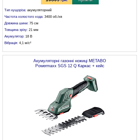
грн.
Тип кущоріза:
акумуляторний
Частота холостого хода:
3400 об./хв
Довжина шини:
75 см
Товщина зрізу:
21 мм
Акумулятор:
18 В
Вібрація:
4,1 м/с²
Акумуляторні газонні ножиці
METABO
Powermaxx SGS 12 Q Каркас + кейс