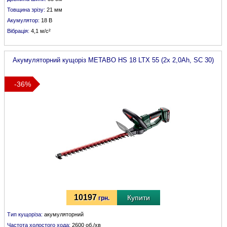
Товщина зрізу:
21 мм
Акумулятор:
18 В
Вібрація:
4,1 м/с²
Акумуляторний кущоріз
METABO
HS 18 LTX 55 (2x 2,0Ah, SC 30)
-36%
10197
Купити
грн.
Тип кущоріза:
акумуляторний
Частота холостого хода:
2600 об./хв