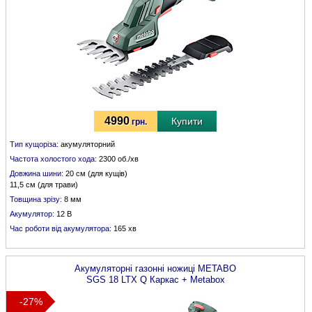
4990
Купити
грн.
Тип кущоріза:
акумуляторний
Частота холостого хода:
2300 об./хв
Довжина шини:
20 см (для кущів)
11,5 см (для трави)
Товщина зрізу:
8 мм
Акумулятор:
12 В
Час роботи від акумулятора:
165 хв
Акумуляторні газонні ножиці
METABO
SGS 18 LTX Q Каркас + Metabox
-27%