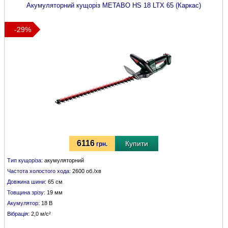
Акумуляторний кущоріз
METABO
HS 18 LTX 65 (Каркас)
-29%
6116
Купити
грн.
Тип кущоріза:
акумуляторний
Частота холостого хода:
2600 об./хв
Довжина шини:
65 см
Товщина зрізу:
19 мм
Акумулятор:
18 В
Вібрація:
2,0 м/с²