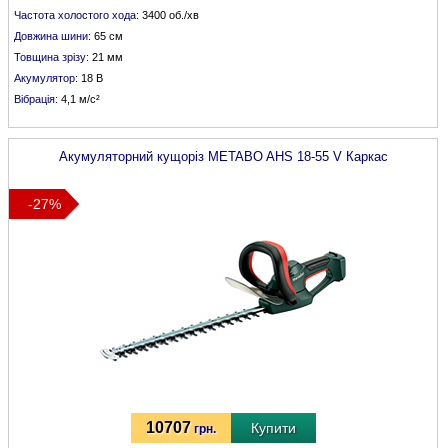
Частота холостого хода:
3400 об./хв
Довжина шини:
65 см
Товщина зрізу:
21 мм
Акумулятор:
18 В
Вібрація:
4,1 м/с²
Акумуляторний кущоріз
METABO
AHS 18-55 V Каркас
-27%
10707
Купити
грн.