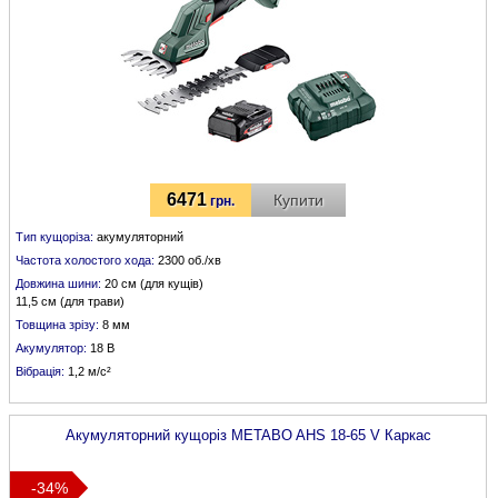
6471
Купити
грн.
Тип кущоріза:
акумуляторний
Частота холостого хода:
2300 об./хв
Довжина шини:
20 см (для кущів)
11,5 см (для трави)
Товщина зрізу:
8 мм
Акумулятор:
18 В
Вібрація:
1,2 м/с²
Акумуляторний кущоріз
METABO
AHS 18-65 V Каркас
-34%