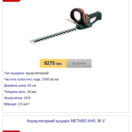
9275
Купити
грн.
Тип кущоріза:
акумуляторний
Частота холостого хода:
2700 об./хв
Довжина шини:
63 см
Товщина зрізу:
18 мм
Акумулятор:
18 В
Вібрація:
2,5 м/с²
Акумуляторний кущоріз
METABO
AHS 36 V