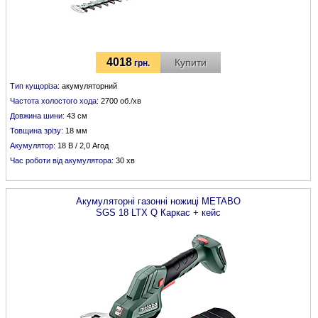
4018
Купити
грн.
Тип кущоріза:
акумуляторний
Частота холостого хода:
2700 об./хв
Довжина шини:
43 см
Товщина зрізу:
18 мм
Акумулятор:
18 В / 2,0 Агод
Час роботи від акумулятора:
30 хв
Акумуляторні газонні ножиці
METABO
SGS 18 LTX Q Каркас + кейс