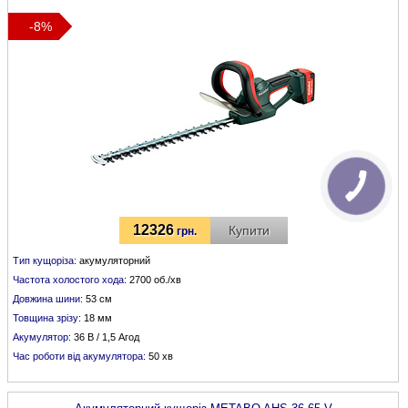
-8%
12326
Купити
грн.
Тип кущоріза:
акумуляторний
Частота холостого хода:
2700 об./хв
Довжина шини:
53 см
Товщина зрізу:
18 мм
Акумулятор:
36 В / 1,5 Агод
Час роботи від акумулятора:
50 хв