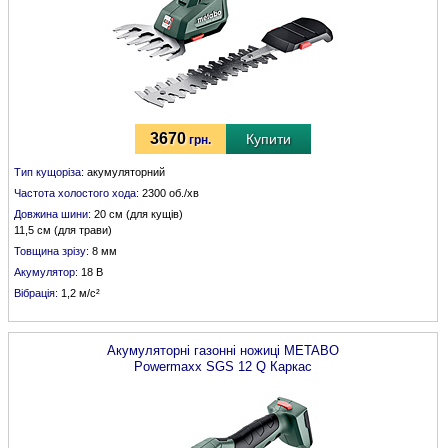
3670
Купити
грн.
Тип кущоріза:
акумуляторний
Частота холостого хода:
2300 об./хв
Довжина шини:
20 см (для кущів)
11,5 см (для трави)
Товщина зрізу:
8 мм
Акумулятор:
18 В
Вібрація:
1,2 м/с²
Акумуляторні газонні ножиці
METABO
Powermaxx SGS 12 Q Каркас