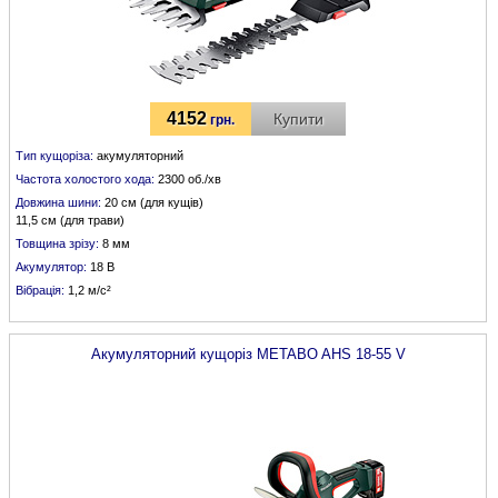
4152
Купити
грн.
Тип кущоріза:
акумуляторний
Частота холостого хода:
2300 об./хв
Довжина шини:
20 см (для кущів)
11,5 см (для трави)
Товщина зрізу:
8 мм
Акумулятор:
18 В
Вібрація:
1,2 м/с²
Акумуляторний кущоріз
METABO
AHS 18-55 V