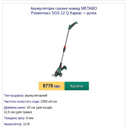
Акумуляторні газонні ножиці
METABO
Powermaxx SGS 12 Q Каркас + ручка
8776
Купити
грн.
Тип кущоріза:
акумуляторний
Частота холостого хода:
2300 об./хв
Довжина шини:
20 см (для кущів)
11,5 см (для трави)
Товщина зрізу:
8 мм
Акумулятор:
12 В