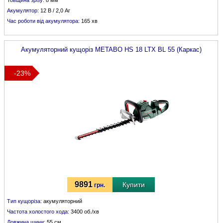
Товщина зрізу:
8 мм
Акумулятор:
12 В / 2,0 Аг
Час роботи від акумулятора:
165 хв
Акумуляторний кущоріз
METABO
HS 18 LTX BL 55 (Каркас)
-23%
9891
Купити
грн.
Тип кущоріза:
акумуляторний
Частота холостого хода:
3400 об./хв
Довжина шини:
55 см