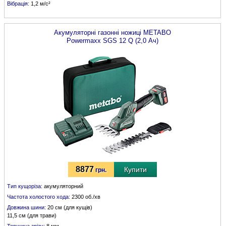
Вібрація:
1,2 м/с²
Акумуляторні газонні ножиці
METABO
Powermaxx SGS 12 Q (2,0 Ач)
8877
Купити
грн.
Тип кущоріза:
акумуляторний
Частота холостого хода:
2300 об./хв
Довжина шини:
20 см (для кущів)
11,5 см (для трави)