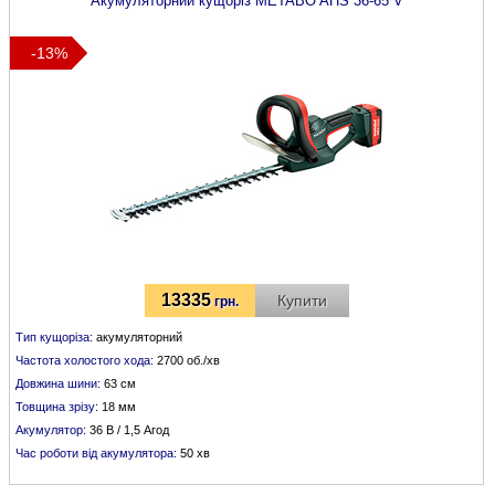
Акумуляторний кущоріз
METABO
AHS 36-65 V
-13%
13335
Купити
грн.
Тип кущоріза:
акумуляторний
Частота холостого хода:
2700 об./хв
Довжина шини:
63 см
Товщина зрізу:
18 мм
Акумулятор:
36 В / 1,5 Агод
Час роботи від акумулятора:
50 хв