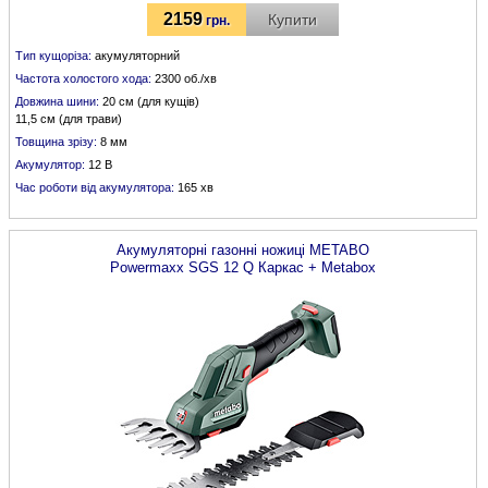
2159
Купити
грн.
Тип кущоріза:
акумуляторний
Частота холостого хода:
2300 об./хв
Довжина шини:
20 см (для кущів)
11,5 см (для трави)
Товщина зрізу:
8 мм
Акумулятор:
12 В
Час роботи від акумулятора:
165 хв
Акумуляторні газонні ножиці
METABO
Powermaxx SGS 12 Q Каркас + Metabox