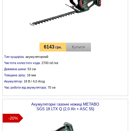
6143
Купити
грн.
Тип кущоріза:
акумуляторний
Частота холостого хода:
2700 об./хв
Довжина шини:
53 см
Товщина зрізу:
18 мм
Акумулятор:
18 В / 4,0 Агод
Час роботи від акумулятора:
70 хв
Акумуляторні газонні ножиці
METABO
SGS 18 LTX Q (2,0 Аh + ASC 55)
-20%