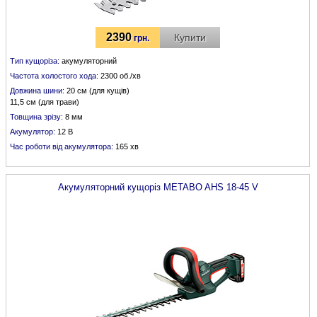
2390
Купити
грн.
Тип кущоріза:
акумуляторний
Частота холостого хода:
2300 об./хв
Довжина шини:
20 см (для кущів)
11,5 см (для трави)
Товщина зрізу:
8 мм
Акумулятор:
12 В
Час роботи від акумулятора:
165 хв
Акумуляторний кущоріз
METABO
AHS 18-45 V