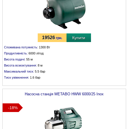
19526
Купити
грн.
Споживана потужність:
1300 Вт
Продуктивність:
6000 л/год
Висота подачі:
55 м
Висота всмоктування:
8 м
Максимальний тиск:
5.5 бар
Тиск увімкнення:
1.6 бар
Насосна станція
METABO
HWW 6000/25 Inox
-18%