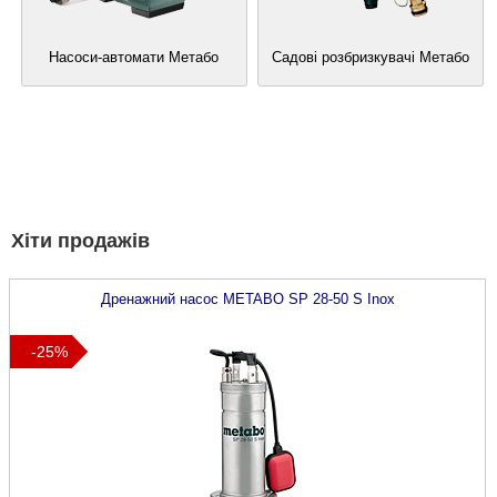
Насоси-автомати Метабо
Садові розбризкувачі Метабо
Хіти продажів
Дренажний насос
METABO
SP 28-50 S Inox
-25%