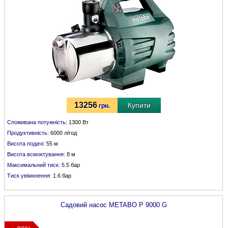
13256
Купити
грн.
Споживана потужність:
1300 Вт
Продуктивність:
6000 л/год
Висота подачі:
55 м
Висота всмоктування:
8 м
Максимальний тиск:
5.5 бар
Тиск увімкнення:
1.6 бар
Садовий насос
METABO
P 9000 G