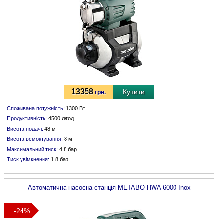
13358
Купити
грн.
Споживана потужність:
1300 Вт
Продуктивність:
4500 л/год
Висота подачі:
48 м
Висота всмоктування:
8 м
Максимальний тиск:
4.8 бар
Тиск увімкнення:
1.8 бар
Автоматична насосна станція
METABO
HWA 6000 Inox
-24%