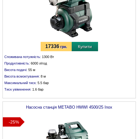
17336
Купити
грн.
Споживана потужність:
1300 Вт
Продуктивність:
6000 л/год
Висота подачі:
55 м
Висота всмоктування:
8 м
Максимальний тиск:
5.5 бар
Тиск увімкнення:
1.6 бар
Насосна станція
METABO
HWWI 4500/25 Inox
-25%