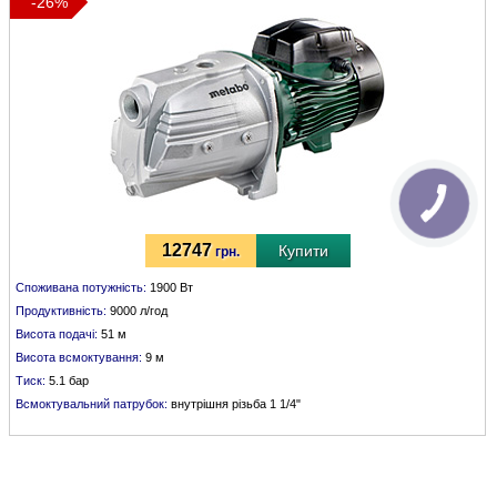
-26%
12747
Купити
грн.
Споживана потужність:
1900 Вт
Продуктивність:
9000 л/год
Висота подачі:
51 м
Висота всмоктування:
9 м
Тиск:
5.1 бар
Всмоктувальний патрубок:
внутрішня різьба 1 1/4"