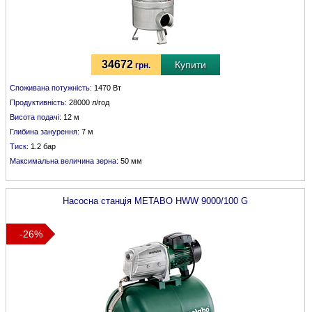
34672
Купити
грн.
Споживана потужність:
1470 Вт
Продуктивність:
28000 л/год
Висота подачі:
12 м
Глибина занурення:
7 м
Тиск:
1.2 бар
Максимальна величина зерна:
50 мм
Насосна станція
METABO
HWW 9000/100 G
-26%