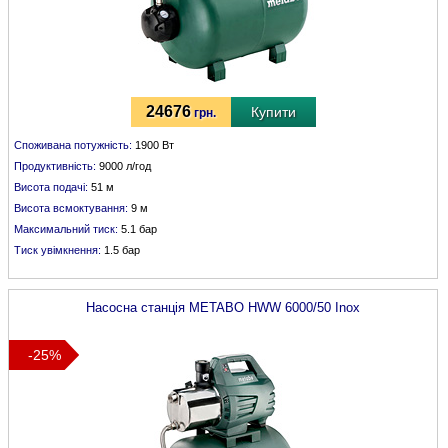
24676
Купити
грн.
Споживана потужність:
1900 Вт
Продуктивність:
9000 л/год
Висота подачі:
51 м
Висота всмоктування:
9 м
Максимальний тиск:
5.1 бар
Тиск увімкнення:
1.5 бар
Насосна станція
METABO
HWW 6000/50 Inox
-25%