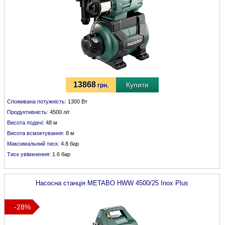
13868
Купити
грн.
Споживана потужність:
1300 Вт
Продуктивність:
4500 л/г
Висота подачі:
48 м
Висота всмоктування:
8 м
Максимальний тиск:
4.8 бар
Тиск увімкнення:
1.6 бар
Насосна станція
METABO
HWW 4500/25 Inox Plus
-28%