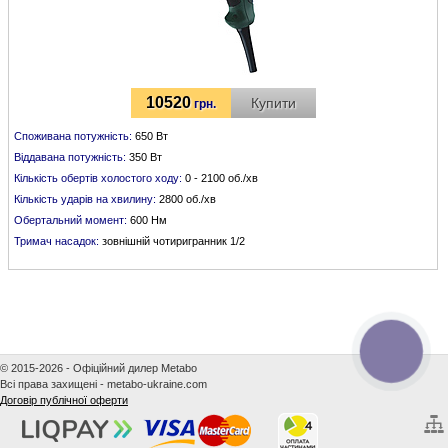
10520
Купити
грн.
Споживана потужність:
650 Вт
Віддавана потужність:
350 Вт
Кількість обертів холостого ходу:
0 - 2100 об./хв
Кількість ударів на хвилину:
2800 об./хв
Обертальний момент:
600 Нм
Тримач насадок:
зовнішній чотиригранник 1/2
КНОПКА
ЗВ'ЯЗКУ
© 2015-2026 - Офіційний дилер Metabo
Всі права захищені - metabo-ukraine.com
Договір публічної оферти