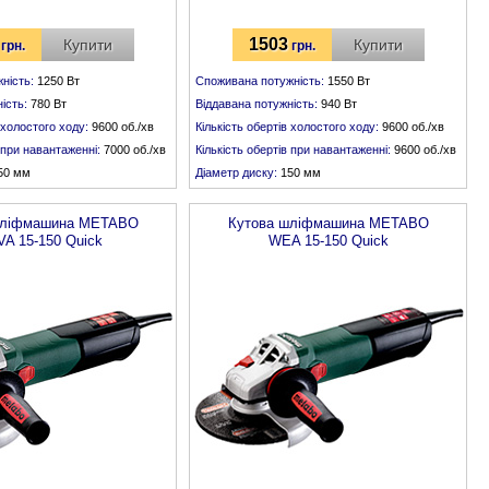
1503
Купити
Купити
грн.
грн.
ність:
1250 Вт
Споживана потужність:
1550 Вт
ість:
780 Вт
Віддавана потужність:
940 Вт
 холостого ходу:
9600 об./хв
Кількість обертів холостого ходу:
9600 об./хв
в при навантаженні:
7000 об./хв
Кількість обертів при навантаженні:
9600 об./хв
50 мм
Діаметр диску:
150 мм
:
М 14
Різьба шпинделя:
М 14
шліфмашина
METABO
Кутова шліфмашина
METABO
A 15-150 Quick
WEA 15-150 Quick