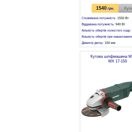
1540
Куп
грн.
Споживана потужність:
1550 Вт
Віддавана потужність:
940 Вт
Кількість обертів холостого ходу:
Кількість обертів при навантаженн
Діаметр диску:
150 мм
Різьба шпинделя:
М 14
Кутова шліфмашина
M
WX 17-150