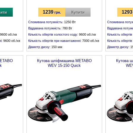
1239
1293
пити
Купити
грн.
Споживана потужність:
1250 Вт
Споживана потуж
Віддавана потужність:
780 Вт
Віддавана потужн
9600 об./хв
Кількість обертів холостого ходу:
9600 об./хв
Кількість обертів
і:
9600 об./хв
Кількість обертів при навантаженні:
7000 об./хв
Кількість оберті
Діаметр диску:
150 мм
Діаметр диску:
1
Різьба шпинделя:
М 14
Різьба шпинделя
ETABO
Кутова шліфмашина
METABO
Кутова 
k
WEV 15-150 Quick
WEV