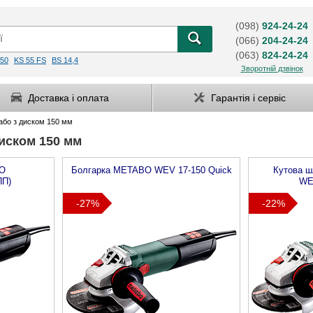
(098)
924-24-24
(066)
204-24-24
(063)
824-24-24
50
KS 55 FS
BS 14,4
Зворотній дзвінок
Доставка і оплата
Гарантія і сервіс
або з диском 150 мм
иском 150 мм
O
Болгарка
METABO
WEV 17-150 Quick
Кутова 
ПП)
WE
-27%
-22%