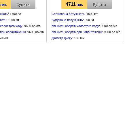
4711
Купити
Купити
грн.
грн.
ність:
1700 Вт
Споживана потужність:
1500 Вт
ість:
1040 Вт
Віддавана потужність:
900 Вт
 холостого ходу:
9600 об./хв
Кількість обертів холостого ходу:
9600 об./хв
в при навантаженні:
9600 об./хв
Кількість обертів при навантаженні:
9600 об./хв
50 мм
Діаметр диску:
150 мм
:
М 14
Різьба шпинделя:
М 14