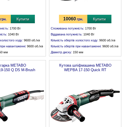
10060
Купити
Купити
грн.
грн.
ність:
1700 Вт
Споживана потужність:
1700 Вт
ість:
1040 Вт
Віддавана потужність:
1040 Вт
 холостого ходу:
9600 об./хв
Кількість обертів холостого ходу:
9600 об./хв
в при навантаженні:
9600 об./хв
Кількість обертів при навантаженні:
9600 об./хв
50 мм
Діаметр диску:
150 мм
:
М 14
Різьба шпинделя:
М 14
гарка
METABO
Кутова шліфмашина
METABO
9-150 Q DS M-Brush
WEPBA 17-150 Quick RT