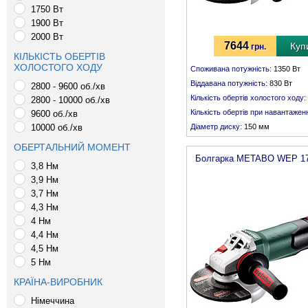
1750 Вт
1900 Вт
2000 Вт
7644
Куп
грн.
КІЛЬКІСТЬ ОБЕРТІВ
ХОЛОСТОГО ХОДУ
Споживана потужність:
1350 Вт
Віддавана потужність:
830 Вт
2800 - 9600 об./хв
Кількість обертів холостого ходу:
2800 - 10000 об./хв
Кількість обертів при навантаженн
9600 об./хв
10000 об./хв
Діаметр диску:
150 мм
Різьба шпинделя:
М 14
ОБЕРТАЛЬНИЙ МОМЕНТ
Болгарка
METABO
WEP 17
3,8 Нм
3,9 Нм
3,7 Нм
4,3 Нм
4 Нм
4,4 Нм
4,5 Нм
5 Нм
КРАЇНА-ВИРОБНИК
Німеччина