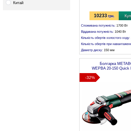
Китай
10233
Ку
грн.
Споживана потужність:
1700 Вт
Віддавана потужність:
1040 Вт
Кількість обертів холостого ходу:
Кількість обертів при навантаженн
Діаметр диску:
150 мм
Різьба шпинделя:
М 14
Болгарка
METAB
WEPBA 20-150 Quick
-32%