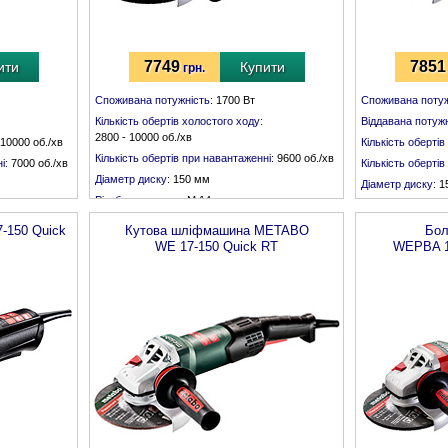
7749
7851
ити
Купити
грн.
Споживана потужність:
1700 Вт
Споживана потуж
Кількість обертів холостого ходу:
Віддавана потужн
2800 - 10000 об./хв
10000 об./хв
Кількість обертів
Кількість обертів при навантаженні:
9600 об./хв
і:
7000 об./хв
Кількість оберті
Діаметр диску:
150 мм
Діаметр диску:
1
Різьба шпинделя:
М 14
Різьба шпинделя
Обертальний момент:
4,3 Нм
-150 Quick
Кутова шліфмашина
METABO
Бол
WE 17-150 Quick RT
WEPBA 1