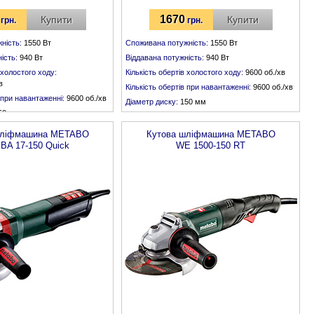
1670
Купити
Купити
грн.
грн.
ність:
1550 Вт
Споживана потужність:
1550 Вт
ість:
940 Вт
Віддавана потужність:
940 Вт
 холостого ходу:
Кількість обертів холостого ходу:
9600 об./хв
в
Кількість обертів при навантаженні:
9600 об./хв
в при навантаженні:
9600 об./хв
Діаметр диску:
150 мм
50 мм
Різьба шпинделя:
М 14
:
М 14
шліфмашина
METABO
Кутова шліфмашина
METABO
A 17-150 Quick
WE 1500-150 RT