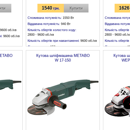
1540
1626
ити
Купити
грн.
Споживана потужність:
1550 Вт
Споживана потуж
Віддавана потужність:
940 Вт
Віддавана потужн
9600 об./хв
Кількість обертів холостого ходу:
Кількість обертів
2800 - 9600 об./хв
2800 - 9600 об./х
і:
9600 об./хв
Кількість обертів при навантаженні:
9600 об./хв
Кількість оберті
Діаметр диску:
150 мм
Діаметр диску:
1
Різьба шпинделя:
М 14
Різьба шпинделя
ETABO
Кутова шліфмашина
METABO
Кутова 
W 17-150
WEPB