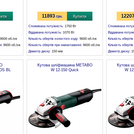
11893
1220
пити
Купити
грн.
Споживана потужність:
1750 Вт
Споживана потуж
Віддавана потужність:
1070 Вт
Віддавана потужн
9600 об./хв
Кількість обертів холостого ходу:
9600 об./хв
Кількість обертів
і:
9600 об./хв
Кількість обертів при навантаженні:
9600 об./хв
Кількість оберті
Діаметр диску:
150 мм
Діаметр диску:
1
Різьба шпинделя:
М 14
Різьба шпинделя
O
Кутова шліфмашина
METABO
Кутова 
 DS BL
W 12-150 Quick
W 12