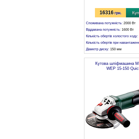
16316
Ку
грн.
Споживана потужність:
2000 Вт
Віддавана потужність:
1600 Вт
Кількість обертів холостого ходу:
Кількість обертів при навантаженн
Діаметр диску:
150 мм
Різьба шпинделя:
М 14
Кутова шліфмашина
M
WEP 15-150 Quic