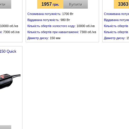
1957
3363
ити
Купити
грн.
Споживана потужність:
1700 Вт
Споживана потуж
Віддавана потужність:
980 Вт
Віддавана потужн
10000 об./хв
Кількість обертів холостого ходу:
10000 об./хв
Кількість обертів
і:
7300 об./хв
Кількість обертів при навантаженні:
7300 об./хв
Кількість оберті
Діаметр диску:
150 мм
Діаметр диску:
1
Різьба шпинделя:
М 14
Різьба шпинделя
150 Quick