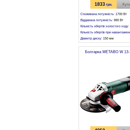
1833
Куп
грн.
Споживана потужність:
1700 Вт
Віддавана потужність:
980 Вт
Кількість обертів холостого ходу:
Кількість обертів при навантаженн
Діаметр диску:
150 мм
Різьба шпинделя:
М 14
Болгарка
METABO
W 13-