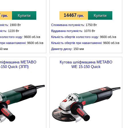
7
14467
Купити
Купити
грн.
грн.
ність:
1900 Вт
Споживана потужність:
1750 Вт
ість:
1220 Вт
Віддавана потужність:
1070 Вт
 холостого ходу:
9600 об./хв
Кількість обертів холостого ходу:
9600 об./хв
в при навантаженні:
9600 об./хв
Кількість обертів при навантаженні:
9600 об./хв
50 мм
Діаметр диску:
150 мм
:
М 14
Різьба шпинделя:
М 14
шліфмашина
METABO
Кутова шліфмашина
METABO
-150 Quick (ЗПП)
WE 15-150 Quick