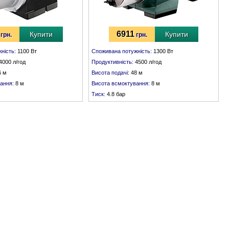
6911
Купити
Купити
грн.
грн.
ність:
1100 Вт
Споживана потужність:
1300 Вт
4000 л/год
Продуктивність:
4500 л/год
6 м
Висота подачі:
48 м
ання:
8 м
Висота всмоктування:
8 м
Тиск:
4.8 бар
патрубок:
внутрішня різьба 1"
Всмоктувальний патрубок:
внутрішня різьба 1"