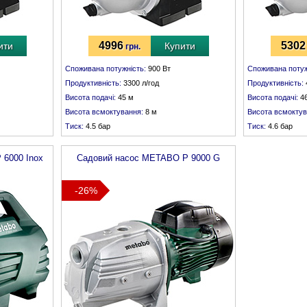
4996
5302
ити
Купити
грн.
Споживана потужність:
900 Вт
Споживана потуж
Продуктивність:
3300 л/год
Продуктивність:
Висота подачі:
45 м
Висота подачі:
4
Висота всмоктування:
8 м
Висота всмоктув
Тиск:
4.5 бар
Тиск:
4.6 бар
ішня різьба 1"
Всмоктувальний патрубок:
внутрішня різьба 1"
Всмоктувальний 
 6000 Inox
Садовий насос
METABO
P 9000 G
-26%