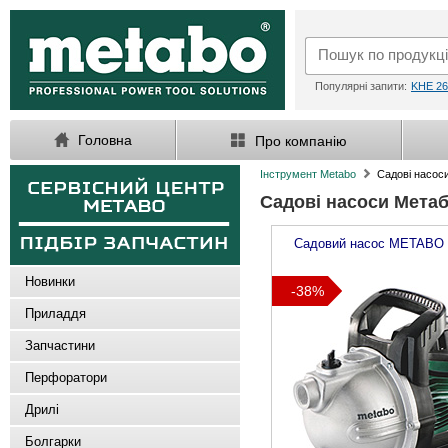
Популярні запити:
KHE 26
Головна
Про компанію
Інструмент Metabo
Садові насос
Садові насоси Мета
Садовий насос
METABO
Новинки
-38%
Приладдя
Запчастини
Перфоратори
Дрилі
Болгарки