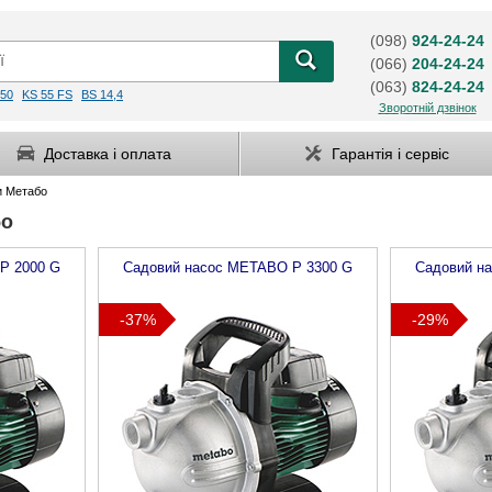
(098)
924-24-24
(066)
204-24-24
(063)
824-24-24
50
KS 55 FS
BS 14,4
Зворотній дзвінок
Доставка і оплата
Гарантія і сервіс
и Метабо
бо
P 2000 G
Садовий насос
METABO
P 3300 G
Садовий н
-37%
-29%