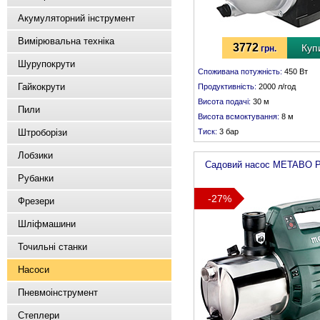
Акумуляторний інструмент
Вимірювальна техніка
3772
Куп
грн.
Шурупокрути
Споживана потужність:
450 Вт
Гайкокрути
Продуктивність:
2000 л/год
Висота подачі:
30 м
Пили
Висота всмоктування:
8 м
Штроборізи
Тиск:
3 бар
Всмоктувальний патрубок:
внутр
Лобзики
Садовий насос
METABO
P
Рубанки
-27%
Фрезери
Шліфмашини
Точильні станки
Насоси
Пневмоінструмент
Степлери