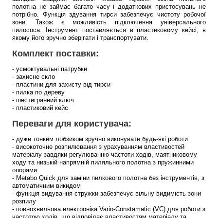
полотна не займає багато часу і додаткових пристосувань не
потрібно. Функція здування тирси забезпечує чистоту робочої
зони. Також є можливість підключення універсального
пилососа. Інструмент поставляється в пластиковому кейсі, в
якому його зручно зберігати і транспортувати.
Комплект поставки:
- усмоктувальні патрубки
- захисне скло
- пластини для захисту від тирси
- пилка по дереву
- шестигранний ключ
- пластиковий кейс
Переваги для користувача:
- дуже тонким лобзиком зручно виконувати будь-які роботи
- високоточне розпилювання з урахуванням властивостей
матеріалу завдяки регулюванню частоти ходів, маятниковому
ходу та низькій напрямній пиляльного полотна з пружинними
опорами
- Metabo Quick для заміни пилкового полотна без інструментів, з
автоматичним викидом
- функція видування стружки забезпечує вільну видимість зони
розпилу
- повнохвильова електроніка Vario-Constamatic (VC) для роботи з
частотою ходів, що відповідає властивостям матеріалу та