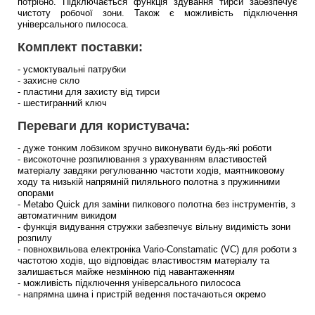
потрібно. Підключається функція здування тирси забезпечує
чистоту робочої зони. Також є можливість підключення
універсального пилососа.
Комплект поставки:
- усмоктувальні патрубки
- захисне скло
- пластини для захисту від тирси
- шестигранний ключ
Переваги для користувача:
- дуже тонким лобзиком зручно виконувати будь-які роботи
- високоточне розпилювання з урахуванням властивостей
матеріалу завдяки регулюванню частоти ходів, маятниковому
ходу та низькій напрямній пиляльного полотна з пружинними
опорами
- Metabo Quick для заміни пилкового полотна без інструментів, з
автоматичним викидом
- функція видування стружки забезпечує вільну видимість зони
розпилу
- повнохвильова електроніка Vario-Constamatic (VC) для роботи з
частотою ходів, що відповідає властивостям матеріалу та
залишається майже незмінною під навантаженням
- можливість підключення універсального пилососа
- напрямна шина і пристрій ведення постачаються окремо