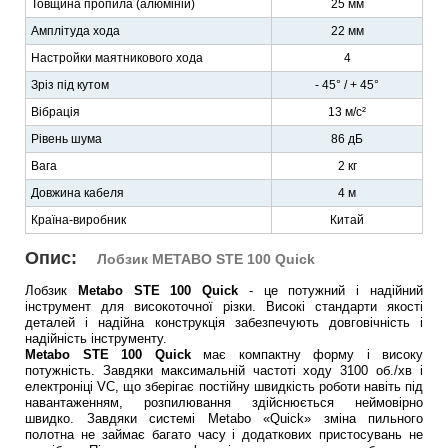
Товщина пропила (алюміній)
25 мм
Амплітуда хода
22 мм
Настройки маятникового хода
4
Зріз під кутом
- 45° / + 45°
Вібрація
13 м/с²
Рівень шума
86 дБ
Вага
2 кг
Довжина кабеля
4 м
Країна-виробник
Китай
Опис:
Лобзик METABO
STE 100 Quick
Лобзик
Metabo STE 100 Quick
- це потужний і надійний
інструмент для високоточної різки. Високі стандарти якості
деталей і надійна конструкція забезпечують довговічність і
надійність інструменту.
Metabo STE 100 Quick
має компактну форму і високу
потужність. Завдяки максимальній частоті ходу 3100 об./хв і
електроніці VC, що зберігає постійну швидкість роботи навіть під
навантаженням, розпилювання здійснюється неймовірно
швидко. Завдяки системі Metabo «Quick» зміна пильного
полотна не займає багато часу і додаткових пристосувань не