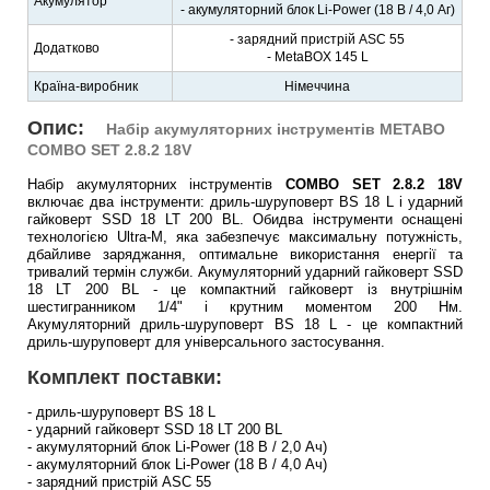
Акумулятор
- акумуляторний блок Li-Power (18 В / 4,0 Аг)
- зарядний пристрій ASC 55
Додатково
- MetaBOX 145 L
Країна-виробник
Німеччина
Опис:
Набір акумуляторних інструментів METABO
COMBO SET 2.8.2 18V
Набір акумуляторних інструментів
COMBO SET 2.8.2 18V
включає два інструменти: дриль-шуруповерт BS 18 L і ударний
гайковерт SSD 18 LT 200 BL. Обидва інструменти оснащені
технологією Ultra-M, яка забезпечує максимальну потужність,
дбайливе заряджання, оптимальне використання енергії та
тривалий термін служби. Акумуляторний ударний гайковерт SSD
18 LT 200 BL - це компактний гайковерт із внутрішнім
шестигранником 1/4" і крутним моментом 200 Нм.
Акумуляторний дриль-шуруповерт BS 18 L - це компактний
дриль-шуруповерт для універсального застосування.
Комплект поставки:
- дриль-шуруповерт BS 18 L
- ударний гайковерт SSD 18 LT 200 BL
- акумуляторний блок Li-Power (18 В / 2,0 Ач)
- акумуляторний блок Li-Power (18 В / 4,0 Ач)
- зарядний пристрій ASC 55