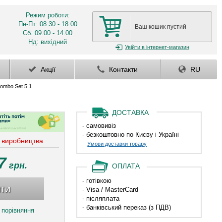
Режим роботи:
Пн-Пт: 08:30 - 18:00
Ваш кошик пустий
Сб: 09:00 - 14:00
Нд: вихідний
Увійти
в інтернет-магазин
Акції
Контакти
RU
ombo Set 5.1
ДОСТАВКА
- самовивіз
- безкоштовно по Києву і Україні
з виробництва
Умови доставки товару
7
грн.
ОПЛАТА
- готівкою
ти
- Visa / MasterCard
- післяплата
- банківський переказ (з ПДВ)
 порівняння