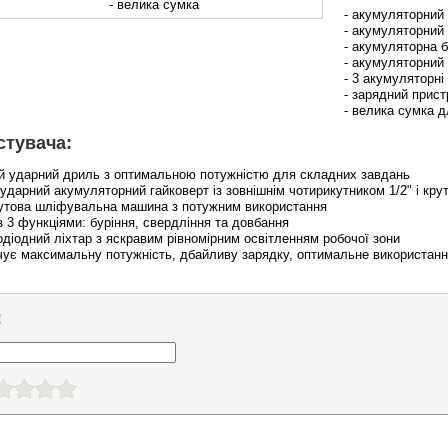
- велика сумка
- акумуляторний
- акумуляторний
- акумуляторна б
- акумуляторний
- 3 акумуляторні 
- зарядний прист
- велика сумка д
стувача:
ий ударний дриль з оптимальною потужністю для складних завдань
 ударний акумуляторний гайковерт із зовнішнім чотирикутником 1/2" і к
кутова шліфувальна машина з потужним використання
з 3 функціями: буріння, свердління та довбання
одіодний ліхтар з яскравим рівномірним освітленням робочої зони
печує максимальну потужність, дбайливу зарядку, оптимальне використанн
: