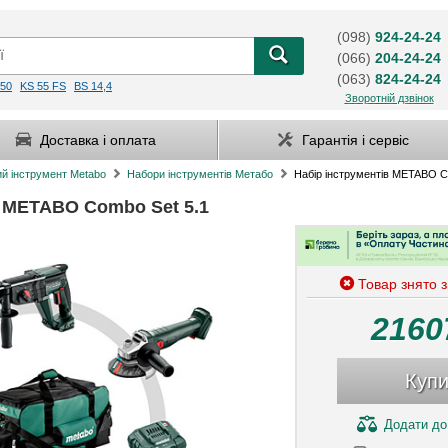
(098)
924-24-24
(066)
204-24-24
(063)
824-24-24
50
KS 55 FS
BS 14,4
Зворотній дзвінок
Доставка і оплата
Гарантія і сервіс
й інструмент Metabo
Набори інструментів Метабо
Набір інструментів METABO C
в METABO Combo Set 5.1
Товар знято 
2160
Купи
Додати
до