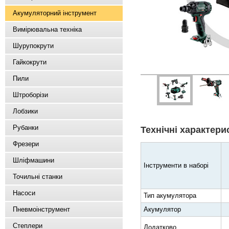
Акумуляторний інструмент
Вимірювальна техніка
Шурупокрути
Гайкокрути
Пили
Штроборізи
Лобзики
Рубанки
Технічні характери
Фрезери
Шліфмашини
Інструменти в наборі
Точильні станки
Насоси
Тип акумулятора
Акумулятор
Пневмоінструмент
Степлери
Додатково