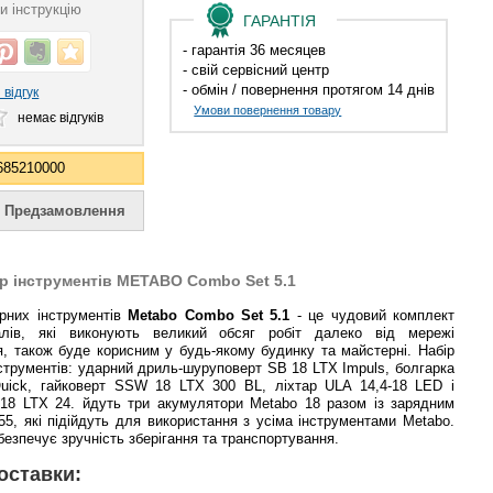
 інструкцію
ГАРАНТІЯ
- гарантія 36 месяцев
- свій сервісний центр
- обмін / повернення протягом 14 днів
відгук
Умови повернення товару
немає відгуків
685210000
ір інструментів METABO
Combo Set 5.1
рних інструментів
Metabo Combo Set 5.1
- це чудовий комплект
лів, які виконують великий обсяг робіт далеко від мережі
, також буде корисним у будь-якому будинку та майстерні. Набір
нструментів: ударний дриль-шуруповерт SB 18 LTX Impuls, болгарка
uick, гайковерт SSW 18 LTX 300 BL, ліхтар ULA 14,4-18 LED і
18 LTX 24. йдуть три акумулятори Metabo 18 разом із зарядним
5, які підійдуть для використання з усіма інструментами Metabo.
езпечує зручність зберігання та транспортування.
оставки: