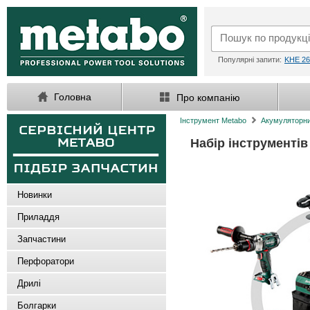
Популярні запити:
KHE 26
Головна
Про компанію
Інструмент Metabo
Акумуляторни
Набір інструменті
Новинки
Приладдя
Запчастини
Перфоратори
Дрилі
Болгарки