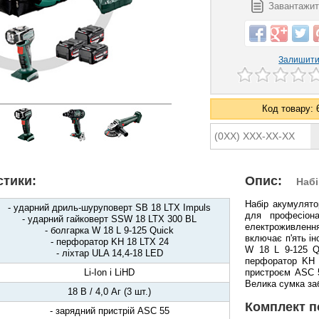
Завантажити
Залишити 
Код товару: 
стики:
Опис:
Наб
Набір акумулято
- ударний дриль-шуруповерт SB 18 LTX Impuls
для професіона
- ударний гайковерт SSW 18 LTX 300 BL
електроживлення
- болгарка W 18 L 9-125 Quick
включає п'ять і
- перфоратор KH 18 LTX 24
W 18 L 9-125 Q
- ліхтар ULA 14,4-18 LED
перфоратор KH 
Li-Ion і LiHD
пристроєм ASC 5
Велика сумка заб
18 В / 4,0 Аг (3 шт.)
Комплект п
- зарядний пристрій АSC 55