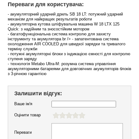
Переваги для користувача:
- акумуляторний ударний дриль SB 18 LT: потужний ударний
механізм для найкращих результатів роботи
- акумуляторна кутова шліфувальна машина W 18 LTX 125
Quick: з надійним та зносостійким мотором
- багатофункціональна система контролю для захисту
інструменту та акумулятора br /> - запатентована система
охолодження AIR COOLED для швидкої зарядки та тривалого
терміну служби
- потужні акумуляторні блоки з індикацією ємності для контролю
ступеня заряду
- технологія Metabo Ultra-M: розумна система управління
акумуляторними батареями для довговічних акумуляторів блоків
з 3-річною гарантією
Залишити відгук:
Ваше ім'я
Оцінити товар
Переваги