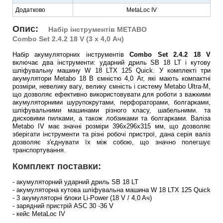
Додатково
MetaLoc IV
Опис:
Набір інструментів METABO
Combo Set 2.4.2 18 V (3 x 4,0 Ач)
Набір акумуляторних інструментів
Combo Set 2.4.2 18 V
включає два інструменти: ударний дриль SB 18 LT і кутову
шліфувальну машину W 18 LTX 125 Quick. У комплекті три
акумулятори Metabo 18 В ємністю 4,0 Аг, які мають компактні
розміри, невелику вагу, велику ємність і систему Metabo Ultra-M,
що дозволяє ефективно використовувати для роботи з важкими
акумуляторними шурупокрутами, перфораторами, болгарками,
шліфувальними машинами різного класу, шабельними. та
дисковими пилками, а також лобзиками та болгарками. Валіза
Metabo IV має значні розміри 396х296х315 мм, що дозволяє
зберігати інструменти та різні робочі пристрої, дана серія валіз
дозволяє з'єднувати їх між собою, що значно полегшує
транспортування.
Комплект поставки:
- акумуляторний ударний дриль SB 18 LT
- акумуляторна кутова шліфувальна машина W 18 LTX 125 Quick
- 3 акумуляторні блоки Li-Power (18 V / 4,0 Aч)
- зарядний пристрій ASC 30 -36 V
- кейс MetaLoc IV