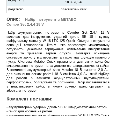
Акумулятор
18 В / 4,0 Аг
Додатково
пластиковий кейс
Опис:
Набір інструментів METABO
Combo Set 2.4.4 18 V
Набір акумуляторних інструментів
Combo Set 2.4.4 18 V
включає два інструменти: ударний дриль SВ 18 і кутову
шліфувальну машину W 18 LTX 125 Quick. Обидва інструменти
оснащені технологією Ultra-M, яка забезпечує максимальну
потужність, дбайливе заряджання, оптимальне використання
енергії та тривалий термін служби. Болгарка оснащена
системою захисту від перегріву, а також має функцію плавного
пуску. Система Metabo Quick призначена для зміни кола без
використання інструментів за допомогою швидкозатискної гайки.
В комплекті акумуляторний блок Metabo 18 В ємністю 2,0 Ач,
для виконання легких робіт і 18 В ємністю 4,0 Ач, який підійде
для роботи з важкими акумуляторними шурупокрутами,
перфораторами, болгарками та лобзиками. Набір поставляється
у пластиковому кейсі, в якому зручно транспортувати та
зберігати інструмент.
Комплект поставки:
- акумуляторний ударний дриль SВ 18 швидкозатискний патрон
- гачок для носіння на ремені
- акумуляторна кутова шліфувальна машина W 18 LTX 125 Quick