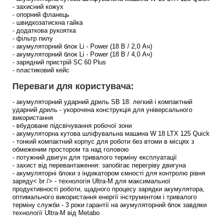
- захисний кожух
- опорний фланець
- швидкозатискна гайка
- додаткова рукоятка
- фільтр пилу
- акумуляторний блок Li - Power (18 В / 2,0 Ач)
- акумуляторний блок Li - Power (18 В / 4,0 Ач)
- зарядний пристрій SC 60 Plus
- пластиковий кейс
Переваги для користувача:
- акумуляторний ударний дриль SB 18: легкий і компактний
ударний дриль - укорочена конструкція для універсального
використання
- вбудоване підсвічування робочої зони
- акумуляторна кутова шліфувальна машина W 18 LTX 125 Quick
- тонкий компактний корпус для роботи без втоми в місцях з
обмеженим простором та над головою
- потужний двигун для тривалого терміну експлуатації
- захист від перевантаження: запобігає перегріву двигуна
- акумуляторні блоки з індикатором ємності для контролю рівня
заряду< br /> - технологія Ultra-M для максимальної
продуктивності роботи, щадного процесу зарядки акумулятора,
оптимального використання енергії інструментом і тривалого
терміну служби - 3 роки гарантії на акумуляторний блок завдяки
технології Ultra-M від Metabo